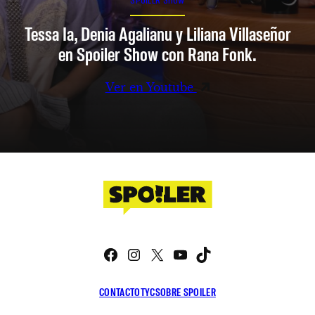
Tessa Ia, Denia Agalianu y Liliana Villaseñor
en Spoiler Show con Rana Fonk.
Ver en Youtube
Facebook
Instagram
X
YouTube
TikTok
CONTACTO
TYC
SOBRE SPOILER