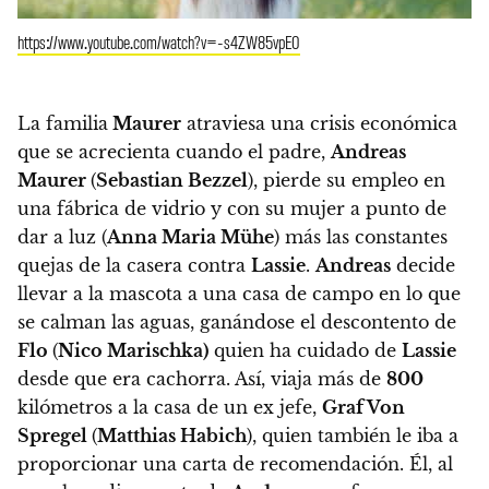
https://www.youtube.com/watch?v=-s4ZW85vpE0
La familia
Maurer
atraviesa una crisis económica
que se acrecienta cuando el padre,
Andreas
Maurer
(
Sebastian Bezzel
), pierde su empleo en
una fábrica de vidrio y con su mujer a punto de
dar a luz (
Anna Maria Mühe
) más las constantes
quejas de la casera contra
Lassie
.
Andreas
decide
llevar a la mascota a una casa de campo en lo que
se calman las aguas, ganándose el descontento de
Flo
(
Nico Marischka)
quien ha cuidado de
Lassie
desde que era cachorra. Así, viaja más de
800
kilómetros a la casa de un ex jefe,
Graf Von
Spregel
(
Matthias Habich
), quien también le iba a
proporcionar una carta de recomendación. Él, al