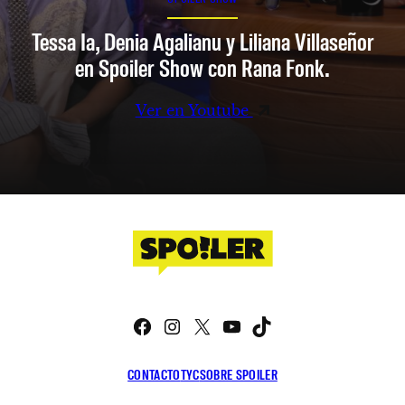
Tessa Ia, Denia Agalianu y Liliana Villaseñor
en Spoiler Show con Rana Fonk.
Ver en Youtube
Facebook
Instagram
X
YouTube
TikTok
CONTACTO
TYC
SOBRE SPOILER