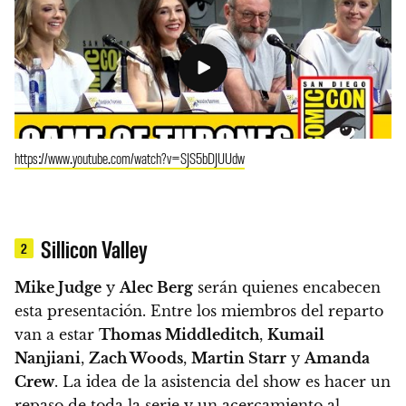
https://www.youtube.com/watch?v=SJS5bDJUUdw
Sillicon Valley
2
Mike Judge
y
Alec Berg
serán quienes encabecen
esta presentación. Entre los miembros del reparto
van a estar
Thomas Middleditch
,
Kumail
Nanjiani
,
Zach Woods
,
Martin Starr
y
Amanda
Crew
. La idea de la asistencia del show es hacer un
repaso de toda la serie y un acercamiento al