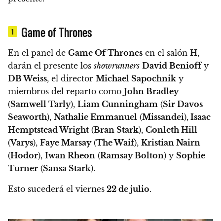
Game of Thrones
1
En el panel de
Game Of Thrones
en el salón
H
,
darán el presente los
showrunners
David Benioff
y
DB Weiss
, el director
Michael Sapochnik
y
miembros del reparto como
John Bradley
(
Samwell Tarly
),
Liam Cunningham
(
Sir Davos
Seaworth
),
Nathalie Emmanuel
(
Missandei
),
Isaac
Hemptstead Wright
(
Bran Stark
),
Conleth Hill
(
Varys
),
Faye Marsay
(
The Waif
),
Kristian Nairn
(
Hodor
),
Iwan Rheon
(
Ramsay Bolton
) y
Sophie
Turner
(
Sansa Stark
).
Esto sucederá el viernes
22 de julio
.