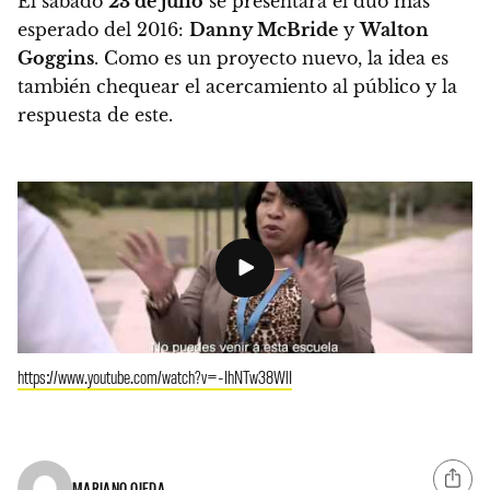
El sábado
23 de julio
se presentará el dúo más
esperado del 2016:
Danny McBride
y
Walton
Goggins
. Como es un proyecto nuevo, la idea es
también chequear el acercamiento al público y la
respuesta de este.
https://www.youtube.com/watch?v=-IhNTw38WlI
MARIANO OJEDA