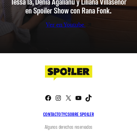
Tessa Ia, Denia Agalianu y Liliana Villaseñor
en Spoiler Show con Rana Fonk.
Ver en Youtube
Facebook
Instagram
X
YouTube
TikTok
CONTACTO
TYC
SOBRE SPOILER
Algunos derechos reservados