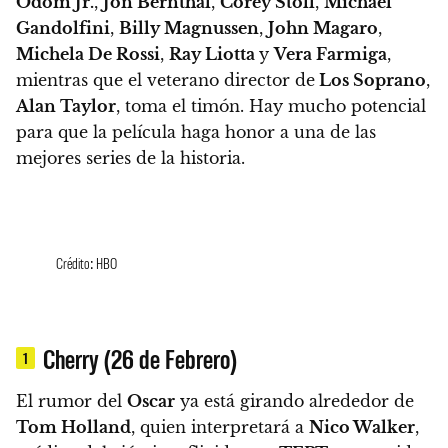
Odom Jr.
,
Jon Bernthal
,
Corey Stoll
,
Michael
Gandolfini
,
Billy Magnussen
,
John Magaro
,
Michela De Rossi
,
Ray Liotta
y
Vera Farmiga
,
mientras que el veterano director de
Los Soprano
,
Alan Taylor
, toma el timón.
Hay mucho potencial
para que la película haga honor a una de las
mejores series de la historia.
Crédito: HBO
Cherry (26 de Febrero)
1
El rumor del
Oscar
ya está girando alrededor de
Tom Holland
, quien interpretará a
Nico Walker
,