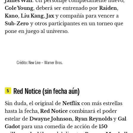
James Wan
. Un personaje completamente nuevo,
Cole Young
, deberá ser entrenado por
Raiden
,
Kano
,
Liu Kang
,
Jax
y compañía para vencer a
Sub-Zero
y otros participantes en un torneo que
pone en juego al universo.
Crédito: New Line – Warner Bros.
Red Notice (sin fecha aún)
5
Sin duda, el original de
Netflix
con más estrellas
hasta la fecha,
Red Notice
combinará el poder
estelar de
Dwayne Johnson
,
Ryan Reynolds
y
Gal
Gadot
para una comedia de acción de
150