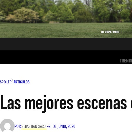
TREND
SPOILER
ARTÍCULOS
Las mejores escenas d
POR
SEBASTIAN SACO
–
21 DE JUNIO, 2020