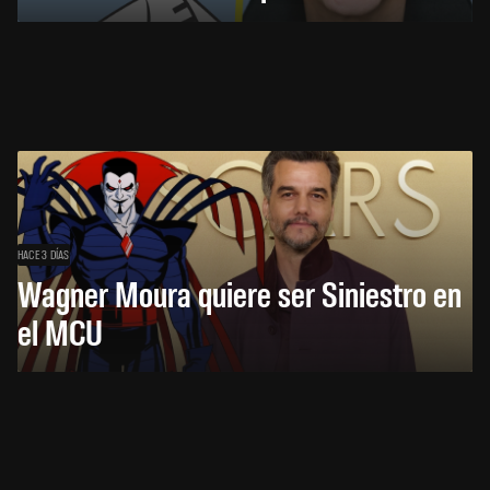
HACE 3 DÍAS
Wagner Moura quiere ser Siniestro en
el MCU