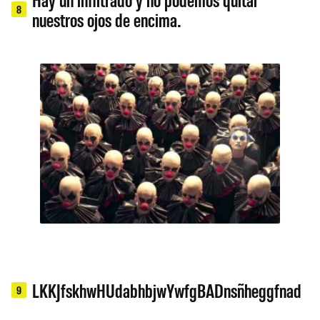
8
nuestros ojos de encima.
LKKJfskhwHUdabhbjwYwfgBADnsñheggfnad
9