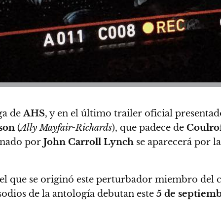
ega de
AHS
, y en el último trailer oficial present
son
(
Ally Mayfair-Richards
), que padece de
Coulro
arnado por
John Carroll Lynch
se aparecerá por la
el que se originó este perturbador miembro del c
odios de la antología debutan este
5 de septiem