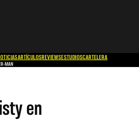
OTICIAS
ARTÍCULOS
REVIEWS
ESTUDIOS
CARTELERA
ER-MAN
isty en