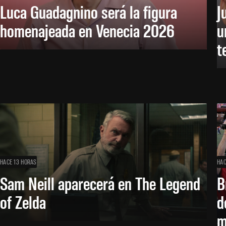
Luca Guadagnino será la figura
J
homenajeada en Venecia 2026
u
t
HACE 13 HORAS
HAC
Sam Neill aparecerá en The Legend
B
of Zelda
d
m