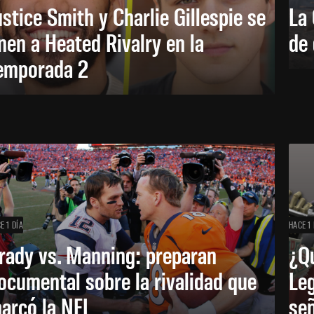
ustice Smith y Charlie Gillespie se
La 
nen a Heated Rivalry en la
de 
emporada 2
E 1 DÍA
HACE 1 
rady vs. Manning: preparan
¿Q
ocumental sobre la rivalidad que
Leg
arcó la NFL
señ