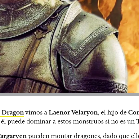
e Dragon
vimos a
Laenor Velaryon
, el hijo de
Cor
é él puede dominar a estos monstruos si no es un
argaryen
pueden montar dragones, dado que ello