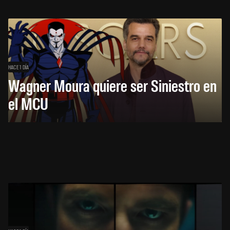
HACE 1 DÍA
Wagner Moura quiere ser Siniestro en
el MCU