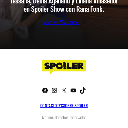
Tessa Ia, Denia Agalianu y Liliana Villaseñor
en Spoiler Show con Rana Fonk.
Ver en Youtube
Facebook
Instagram
X
YouTube
TikTok
CONTACTO
TYC
SOBRE SPOILER
Algunos derechos reservados