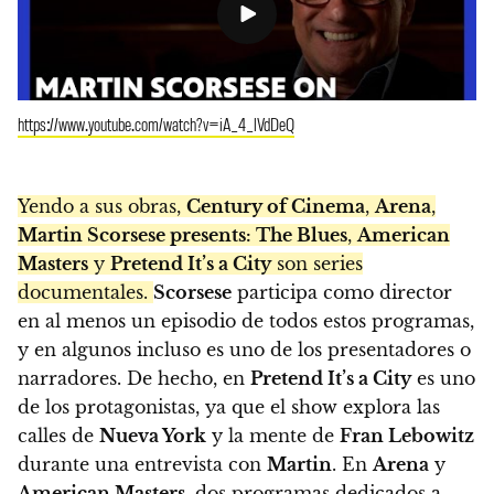
https://www.youtube.com/watch?v=iA_4_lVdDeQ
Yendo a sus obras,
Century of Cinema
,
Arena
,
Martin Scorsese presents: The Blues
,
American
Masters
y
Pretend It’s a City
son series
documentales.
Scorsese
participa como director
en al menos un episodio de todos estos programas,
y en algunos incluso es uno de los presentadores o
narradores. De hecho, en
Pretend It’s a City
es uno
de los protagonistas, ya que el show explora las
calles de
Nueva York
y la mente de
Fran Lebowitz
durante una entrevista con
Martin
. En
Arena
y
American Masters
, dos programas dedicados a