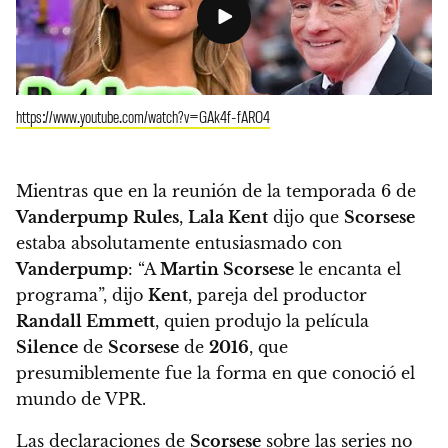
https://www.youtube.com/watch?v=GAk4f-fARO4
Mientras que en la reunión de la temporada 6 de
Vanderpump
Rules
,
Lala Kent
dijo que
Scorsese
estaba absolutamente entusiasmado con
Vanderpump
: “A
Martin Scorsese
le encanta el
programa”, dijo
Kent
, pareja del productor
Randall Emmett
, quien produjo la película
Silence
de
Scorsese
de
2016
, que
presumiblemente fue la forma en que conoció el
mundo de VPR.
Las declaraciones de
Scorsese
sobre las series no