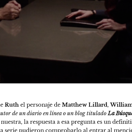
de
Ruth
el personaje de
Matthew
Lillard
,
William
autor de un diario en línea o un blog titulado
La Búsque
uestra, la respuesta a esa pregunta es un definiti
e la serie pudieron comprobarlo al entrar al men