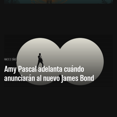
HACE 2 DÍAS
Amy Pascal adelanta cuándo
anunciarán al nuevo James Bond