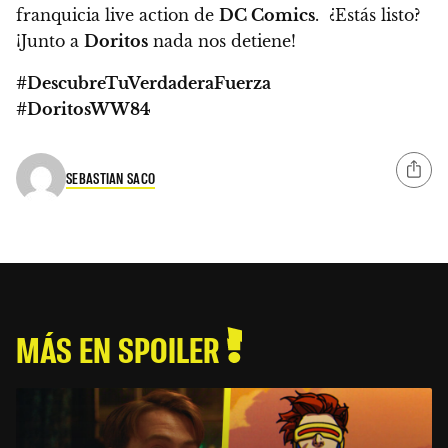
franquicia live action de
DC Comics
. ¿Estás listo?
¡Junto a
Doritos
nada nos detiene!
#DescubreTuVerdaderaFuerza
#DoritosWW84
SEBASTIAN SACO
MÁS EN SPOILER