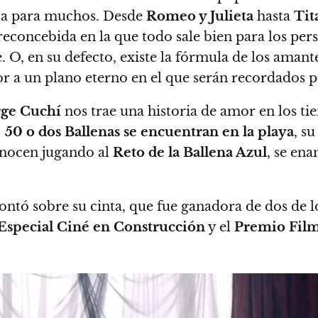
ica para muchos.
Desde
Romeo y Julieta
hasta
Tit
reconcebida en la que todo sale bien para los pe
. O, en su defecto, existe la fórmula de los aman
 a un plano eterno en el que serán recordados p
rge Cuchí
nos trae una historia de amor en los ti
e
50 o dos Ballenas se encuentran en la playa
, s
onocen jugando al
Reto de la Ballena Azul
, se en
 contó sobre su cinta, que fue ganadora de dos de
Especial Ciné en Construcción
y el
Premio Film