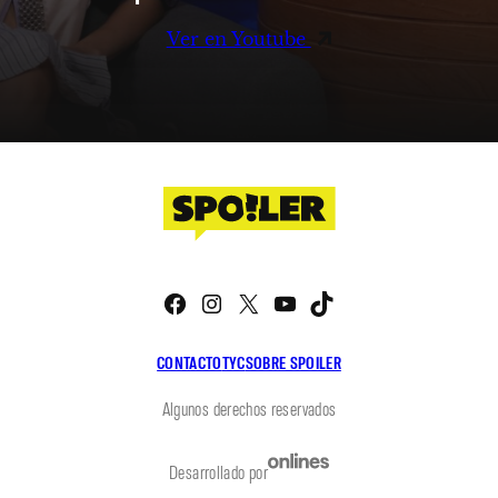
Ver en Youtube
Facebook
Instagram
X
YouTube
TikTok
CONTACTO
TYC
SOBRE SPOILER
Algunos derechos reservados
Desarrollado por