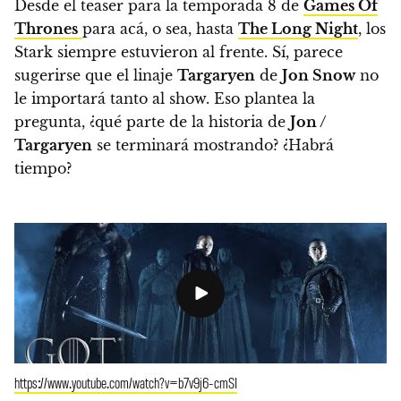
Desde el teaser para la temporada 8 de
Games Of
Thrones
para acá, o sea, hasta
The Long Night
, los
Stark siempre estuvieron al frente.
Sí, parece
sugerirse que el linaje
Targaryen
de
Jon Snow
no
le importará tanto al show. Eso plantea la
pregunta,
¿qué parte de la historia de
Jon /
Targaryen
se terminará mostrando? ¿Habrá
tiempo?
https://www.youtube.com/watch?v=b7v9j6-cmSI