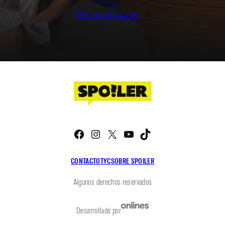
Ver en Youtube
Facebook
Instagram
X
YouTube
TikTok
CONTACTO
TYC
SOBRE SPOILER
Algunos derechos reservados
Desarrollado por