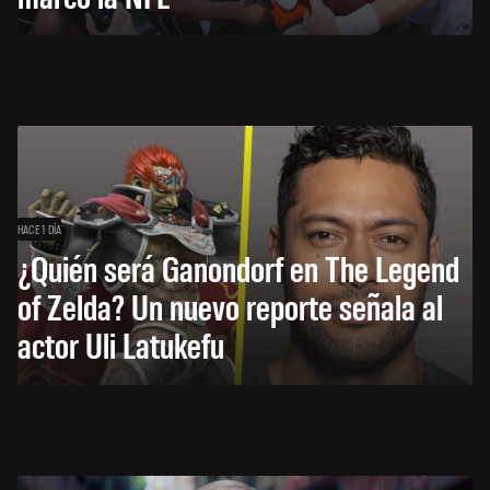
HACE 1 DÍA
¿Quién será Ganondorf en The Legend
of Zelda? Un nuevo reporte señala al
actor Uli Latukefu