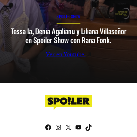
SPOILER SHOW
Tessa Ia, Denia Agalianu y Liliana Villaseñor
en Spoiler Show con Rana Fonk.
Ver en Youtube
Facebook
Instagram
X
YouTube
TikTok