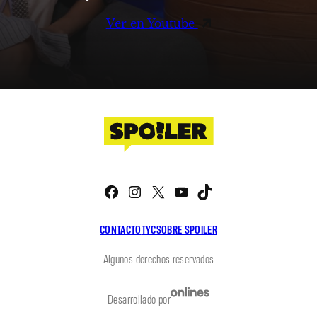
Ver en Youtube
Facebook
Instagram
X
YouTube
TikTok
CONTACTO
TYC
SOBRE SPOILER
Algunos derechos reservados
Desarrollado por