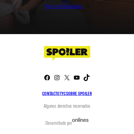
Ver en Youtube
Facebook
Instagram
X
YouTube
TikTok
CONTACTO
TYC
SOBRE SPOILER
Algunos derechos reservados
Desarrollado por