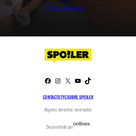
Ver en Youtube
Facebook
Instagram
X
YouTube
TikTok
CONTACTO
TYC
SOBRE SPOILER
Algunos derechos reservados
Desarrollado por