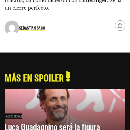
matarla
, tal como hicieron con
Littlefinger
. Sería
un cierre perfecto.
SEBASTIAN SACO
MÁS EN SPOILER
HACE 13 HORAS
Luca Guadagnino será la figura