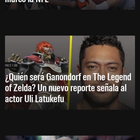
HACE 1 DÍA
¿Quién será Ganondorf en The Legend
of Zelda? Un nuevo reporte señala al
actor Uli Latukefu