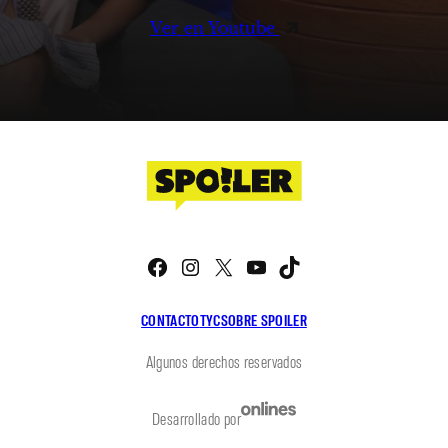
Ver en Youtube
Facebook
Instagram
X
YouTube
TikTok
CONTACTO
TYC
SOBRE SPOILER
Algunos derechos reservados
Desarrollado por