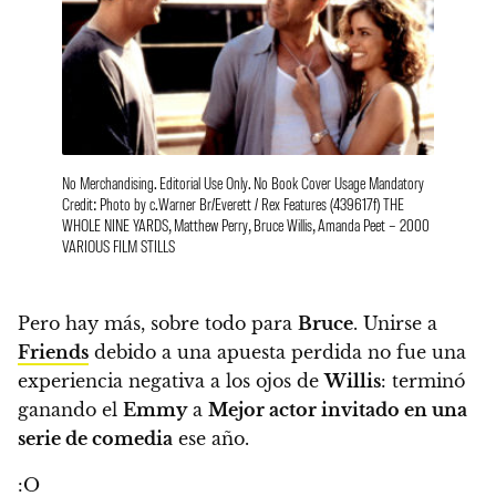
No Merchandising. Editorial Use Only. No Book Cover Usage Mandatory
Credit: Photo by c.Warner Br/Everett / Rex Features (439617f) THE
WHOLE NINE YARDS, Matthew Perry, Bruce Willis, Amanda Peet – 2000
VARIOUS FILM STILLS
Pero hay más, sobre todo para
Bruce
. Unirse a
Friends
debido a una apuesta perdida no fue una
experiencia negativa a los ojos de
Willis
: terminó
ganando el
Emmy
a
Mejor actor invitado en una
serie de comedia
ese año.
:O