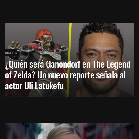
HACE 1 DÍA
¿Quién será Ganondorf en The Legend
of Zelda? Un nuevo reporte señala al
actor Uli Latukefu