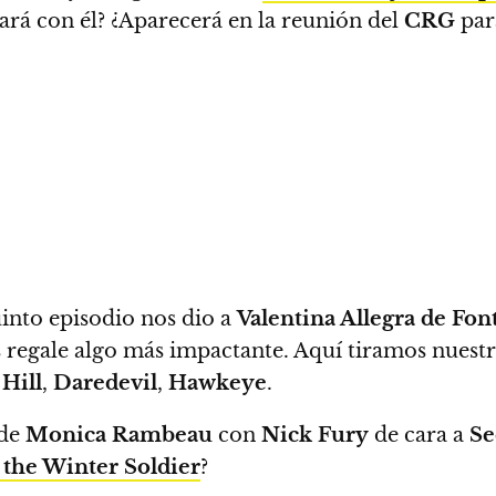
rá con él? ¿Aparecerá en la reunión del
CRG
par
into episodio nos dio a
Valentina Allegra de Fon
os regale algo más impactante. Aquí tiramos nuest
Hill
,
Daredevil
,
Hawkeye
.
 de
Monica Rambeau
con
Nick Fury
de cara a
Se
 the Winter Soldier
?