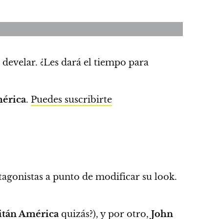
 develar.
¿Les dará el tiempo para
érica
.
Puedes suscribirte
tagonistas a punto de modificar su look.
itán América
quizás
?), y por otro,
John