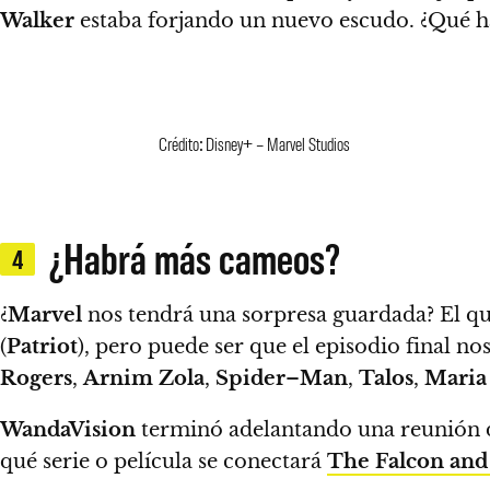
Walker
estaba forjando un nuevo escudo. ¿Qué ha
Crédito: Disney+ – Marvel Studios
¿Habrá más cameos?
4
¿
Marvel
nos tendrá una sorpresa guardada? El qu
(
Patriot
), pero puede ser que el episodio final n
Rogers
,
Arnim
Zola
,
Spider
–
Man
,
Talos
,
Maria
WandaVision
terminó adelantando una reunión
qué serie o película se conectará
The Falcon and