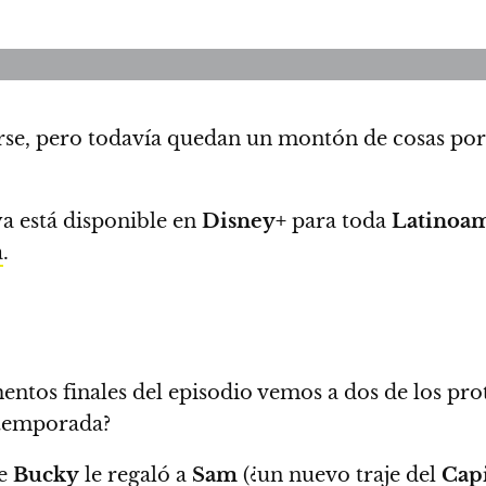
rse
, pero todavía quedan un montón de cosas por
ya está disponible en
Disney+
para toda
Latinoam
a
.
ntos finales del episodio vemos a dos de los pro
 temporada?
ue
Bucky
le regaló a
Sam
(¿
un nuevo traje del
Cap