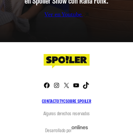
en Spoiler Show con Rana Fonk.
Ver en Youtube
Facebook
Instagram
X
YouTube
TikTok
CONTACTO
TYC
SOBRE SPOILER
Algunos derechos reservados
Desarrollado por