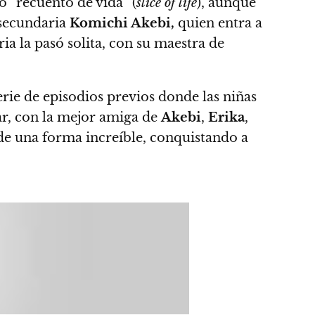
o “recuento de vida” (
slice of life
), aunque
e secundaria
Komichi Akebi,
quien entra a
a la pasó solita, con su maestra de
rie de episodios previos donde las niñas
ar,
con la mejor amiga de
Akebi
,
Erika
,
 de una forma increíble, conquistando a