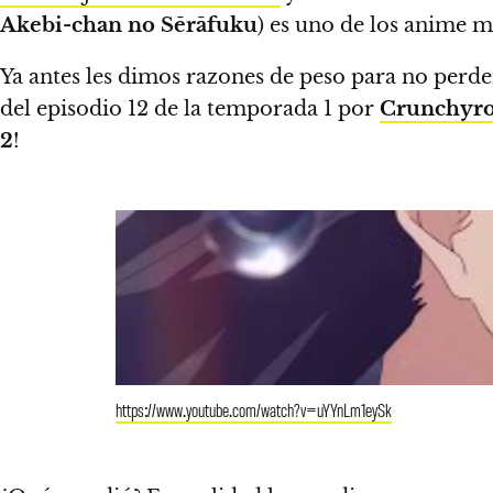
Akebi-chan no Sērāfuku
) es uno de los anime m
Ya antes les dimos razones de peso para no per
del episodio 12 de la temporada 1 por
Crunchyro
2
!
https://www.youtube.com/watch?v=uYYnLm1eySk