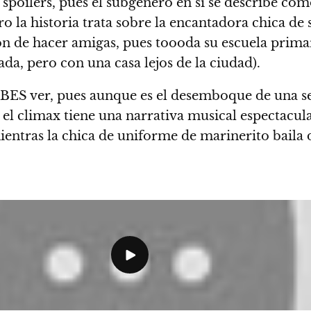
spoilers, pues el subgénero en sí se describe com
ero la historia trata sobre la encantadora chica d
n de hacer amigas, pues toooda su escuela primari
da, pero con una casa lejos de la ciudad).
EBES ver, pues aunque es el desemboque de una se
r, el climax tiene una narrativa musical espectacul
ientras la chica de uniforme de marinerito baila