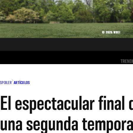
TREND
SPOILER
ARTÍCULOS
El espectacular final 
una segunda tempor