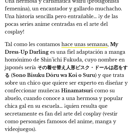
Una hermosa y carismática waifu (protagonista
femenina), un encantador y gallardo muchacho.
Una historia sencilla pero entrañable…
¡y de las
pocas series anime centradas en el arte del
cosplay!
Tal como les contamos
hace unas semanas
,
My
Dress-Up Darling
es una fiel adaptación a manga
homónimo de Shin’ichi Fukuda, cuyo nombre en
japonés sería
その着せ替え人形ビスク・ドールは恋をす
る
(
Sono Bisuku Dōru wa Koi o Suru
) y que trata
sobre un chico que quiere ser experto en diseñar y
confeccionar muñecas
Hinamatsuri
como su
abuelo, cuando conoce a una hermosa y popular
chica gal en su escuela… ¡quien resulta que
secretamente es fan del arte del cosplay (vestir
como personajes famosos del anime, manga y
videojuegos).