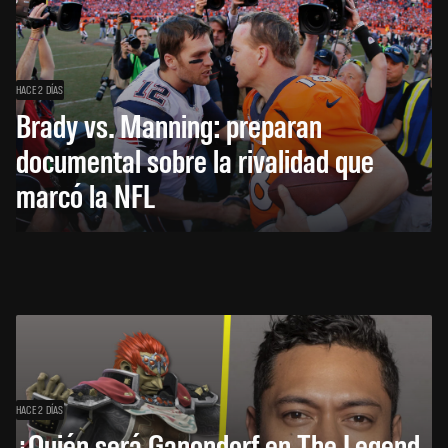
HACE 2 DÍAS
Brady vs. Manning: preparan
documental sobre la rivalidad que
marcó la NFL
HACE 2 DÍAS
¿Quién será Ganondorf en The Legend