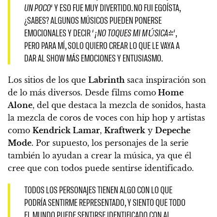
UN POCO
‘ Y ESO FUE MUY DIVERTIDO
. NO FUI EGOÍSTA,
¿SABES? ALGUNOS MÚSICOS PUEDEN PONERSE
EMOCIONALES Y DECIR ‘
¡NO TOQUES MI MÚSICA!
‘,
PERO PARA MÍ,
SOLO QUIERO CREAR LO QUE LE VAYA A
DAR AL SHOW MÁS EMOCIONES Y ENTUSIASMO.
Los sitios de los que
Labrinth
saca inspiración son
de lo más diversos.
Desde films como
Home
Alone
, del que destaca la mezcla de sonidos, hasta
la mezcla de coros de voces con hip hop y artistas
como
Kendrick Lamar
,
Kraftwerk
y
Depeche
Mode
. Por supuesto,
los personajes de la serie
también lo ayudan a crear la música,
ya que él
cree que con todos puede sentirse identificado.
TODOS LOS PERSONAJES TIENEN ALGO CON LO QUE
PODRÍA SENTIRME REPRESENTADO, Y SIENTO QUE TODO
EL MUNDO PUEDE SENTIRSE IDENTIFICADO CON AL