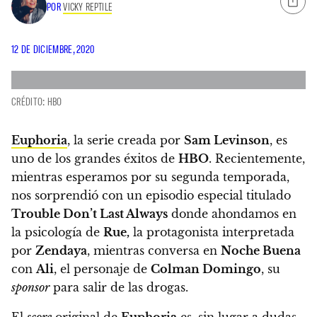
POR
VICKY REPTILE
12 DE DICIEMBRE, 2020
CRÉDITO: HBO
Euphoria
, la serie creada por
Sam Levinson
, es
uno de los grandes éxitos de
HBO
.
Recientemente,
mientras esperamos por su segunda temporada,
nos sorprendió con un episodio especial titulado
Trouble Don’t Last Always
donde ahondamos en
la psicología de
Rue,
la protagonista interpretada
por
Zendaya
, mientras conversa en
Noche Buena
con
Ali
, el personaje de
Colman Domingo
, su
sponsor
para salir de las drogas.
El
score
original de
Euphoria
es, sin lugar a dudas,