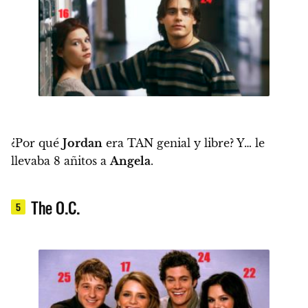
¿Por qué
Jordan
era TAN genial y libre? Y… le
llevaba 8 añitos a
Angela
.
The O.C.
5