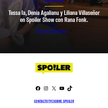
SPOILER SHOW
Tessa Ia, Denia Agalianu y Liliana Villaseñor
en Spoiler Show con Rana Fonk.
Ver en Youtube
Facebook
Instagram
X
YouTube
TikTok
CONTACTO
TYC
SOBRE SPOILER