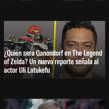
HACE 1 DÍA
¿Quién será Ganondorf en The Legend
of Zelda? Un nuevo reporte señala al
actor Uli Latukefu