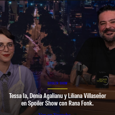
SPOILER SHOW
Tessa Ia, Denia Agalianu y Liliana Villaseñor
en Spoiler Show con Rana Fonk.
Ver en Youtube