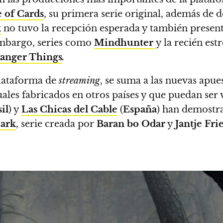
 of Cards
, su primera serie original, además de d
k
no tuvo la recepción esperada
y también present
mbargo, series como
Mindhunter
y la recién es
ranger Things
.
plataforma de
streaming
,
se suma a las nuevas apue
ales fabricados en otros países y que puedan ser 
il
) y
Las Chicas del Cable
(
España
) han demost
ark
, serie creada por
Baran bo Odar
y
Jantje Fri