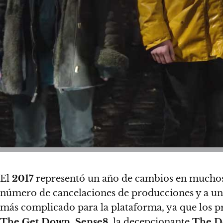
El
2017
representó un año de cambios en muchos
número de cancelaciones de producciones y a un 
más complicado para la plataforma
, ya que los 
The Get Down
,
Sense8
,
la decepcionante
The D