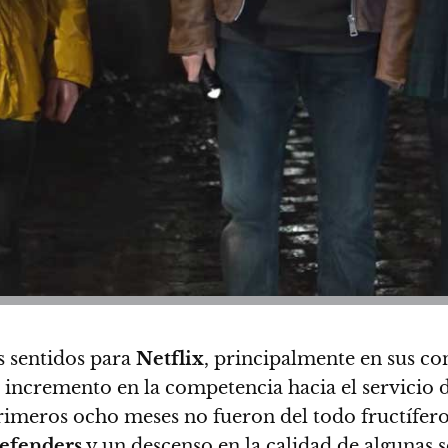
 sentidos para
Netflix
, principalmente en sus co
incremento en la competencia hacia el servicio 
primeros ocho meses no fueron del todo fructífero
efenders
y un descenso en la calidad de algunas s