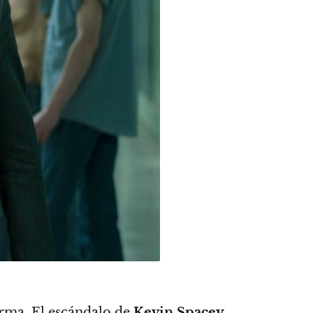
orma.
El escándalo de
Kevin Spacey