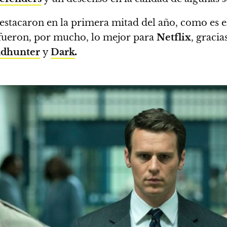
estacaron en la primera mitad del año, como es e
ueron, por mucho, lo mejor para
Netflix
, graci
dhunter
y
Dark
.