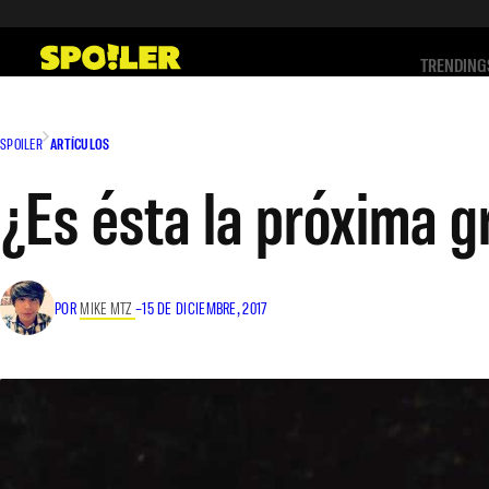
Saltar
al
TRENDING
contenido
SPOILER
ARTÍCULOS
¿Es ésta la próxima g
POR
MIKE MTZ
–
15 DE DICIEMBRE, 2017