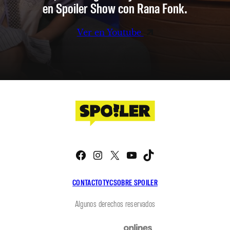
en Spoiler Show con Rana Fonk.
Ver en Youtube
Facebook
Instagram
X
YouTube
TikTok
CONTACTO
TYC
SOBRE SPOILER
Algunos derechos reservados