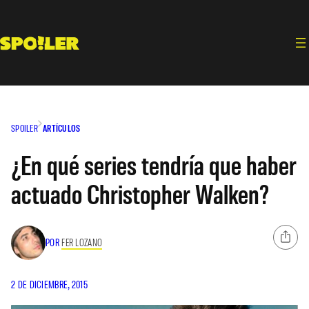
Saltar
al
contenido
SPOILER
ARTÍCULOS
¿En qué series tendría que haber
actuado Christopher Walken?
POR
FER LOZANO
2 DE DICIEMBRE, 2015