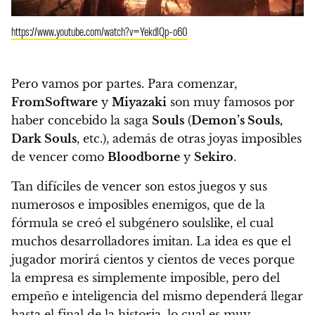
https://www.youtube.com/watch?v=YekdlQp-o60
Pero vamos por partes. Para comenzar,
FromSoftware
y
Miyazaki
son muy famosos por
haber concebido la saga
Souls
(
Demon’s Souls,
Dark Souls
, etc.), además de otras joyas imposibles
de vencer como
Bloodborne
y
Sekiro
.
Tan difíciles de vencer son estos juegos y sus
numerosos e imposibles enemigos, que de la
fórmula se creó el subgénero soulslike, el cual
muchos desarrolladores imitan.
La idea es que el
jugador morirá cientos y cientos de veces porque
la empresa es simplemente imposible, pero del
empeño e inteligencia del mismo dependerá llegar
hasta el final de la historia, lo cual es muy