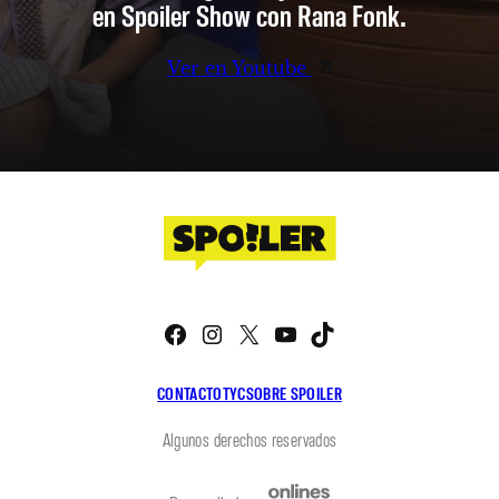
en Spoiler Show con Rana Fonk.
Ver en Youtube
Facebook
Instagram
X
YouTube
TikTok
CONTACTO
TYC
SOBRE SPOILER
Algunos derechos reservados