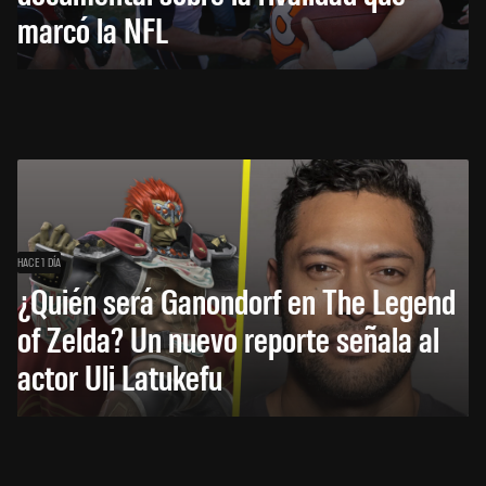
marcó la NFL
HACE 1 DÍA
¿Quién será Ganondorf en The Legend
of Zelda? Un nuevo reporte señala al
actor Uli Latukefu