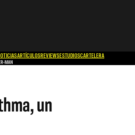
OTICIAS
ARTÍCULOS
REVIEWS
ESTUDIOS
CARTELERA
ER-MAN
thma, un