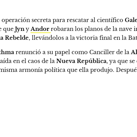
peración secreta para rescatar al científico
Gal
e que
Jyn
y
Andor
robaran los planos de la nave i
za Rebelde
, llevándolos a la victoria final en la Ba
thma
renunció a su papel como Canciller de la
A
aída en el caos de la
Nueva República
, ya que se
 misma armonía política que ella produjo. Después