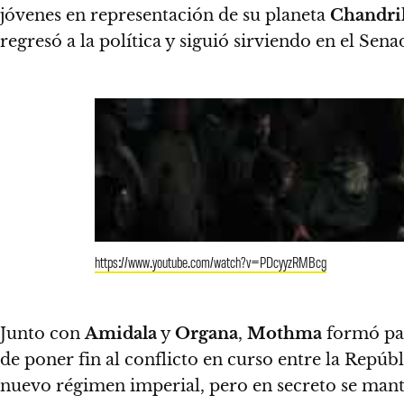
jóvenes en representación de su planeta
Chandri
regresó a la política y siguió sirviendo en el Se
https://www.youtube.com/watch?v=PDcyyzRMBcg
Junto con
Amidala
y
Organa
,
Mothma
formó par
de poner fin al conflicto en curso entre la Repúb
nuevo régimen imperial, pero en secreto se man