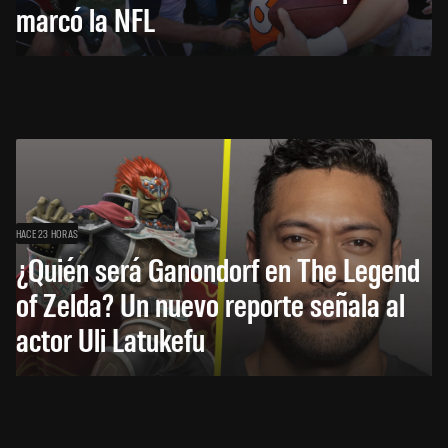
marcó la NFL
HACE 23 HORAS
¿Quién será Ganondorf en The Legend
of Zelda? Un nuevo reporte señala al
actor Uli Latukefu