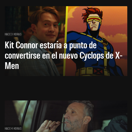
HACE 3 HORAS
Kit Connor estaría a punto de
convertirse en el nuevo Cyclops de X-
Men
HACE 4 HORAS