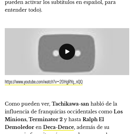
pueden activar los subtítulos en español, para
entender todo).
https://www.youtube.com/watch?v=20HgRYq_nQQ
Como pueden ver,
Tachikawa-san
habló de la
influencia de franquicias occidentales como
Los
Minions
,
Terminator 2
y hasta
Ralph El
Demoledor
en
Deca-Dence
, además de su