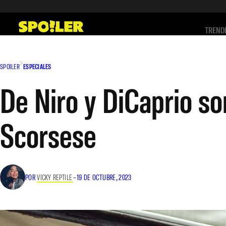
Saltar
al
TREND
contenido
SPOILER
ESPECIALES
De Niro y DiCaprio so
Scorsese
POR
VICKY REPTILE
–
19 DE OCTUBRE, 2023