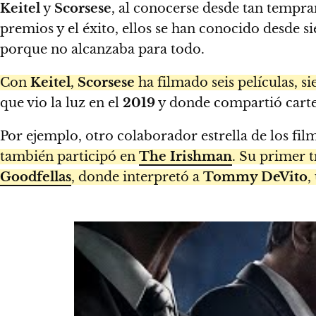
Keitel
y
Scorsese
, al conocerse desde tan tempra
premios y el éxito, ellos se han conocido desde 
porque no alcanzaba para todo.
Con
Keitel
,
Scorsese
ha filmado seis películas, s
que vio la luz en el
2019
y donde compartió cartel
Por ejemplo, otro colaborador estrella de los fil
también participó en
The Irishman
. Su primer t
Goodfellas
, donde interpretó a
Tommy DeVito
,