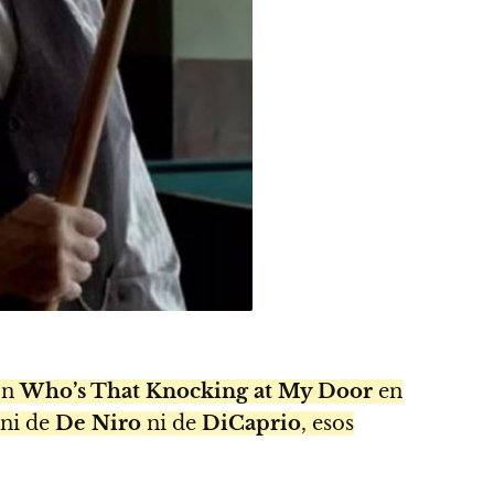
on
Who’s That Knocking at My Door
en
 ni de
De Niro
ni de
DiCaprio
, esos