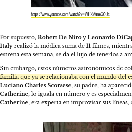
https://www.youtube.com/watch?v=WHXxVmeGQUc
Por supuesto,
Robert De Niro
y
Leonardo DiCa
Italy
realizó la módica suma de
11
filmes, mientr
estrena esta semana, se da el lujo de tenerlos a a
Sin embargo, estos números astronómicos de co
familia que ya se relacionaba con el mundo del es
Luciano Charles
Scorsese
, su padre, ha apareci
Catherine
, lo iguala en número y es especialmen
Catherine
, era experta en improvisar sus líneas,