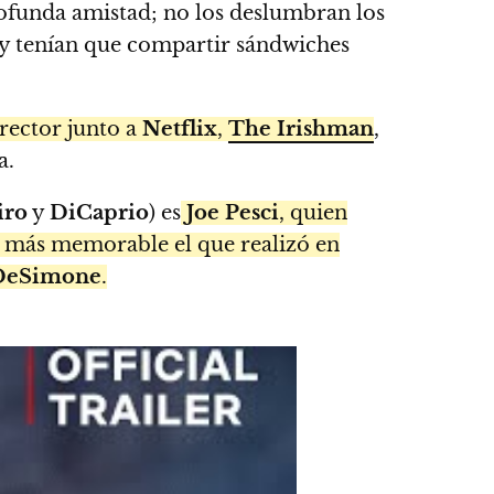
rofunda amistad; no los deslumbran los
e y tenían que compartir sándwiches
irector junto a
Netflix
,
The Irishman
,
a.
iro
y
DiCaprio
) es
Joe Pesci
, quien
el más memorable el que realizó en
DeSimone
.