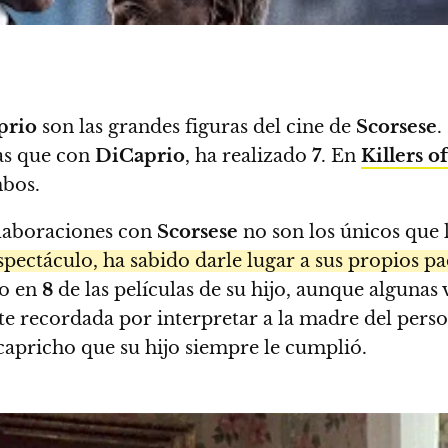
prio
son las grandes figuras del cine de
Scorsese
.
as que con
DiCaprio
, ha realizado
7
. En
Killers 
mbos.
laboraciones con
Scorsese
no son los únicos que 
pectáculo, ha sabido darle lugar a sus propios pa
do en
8
de las películas de su hijo, aunque algunas 
te recordada por interpretar a la madre del pers
 capricho que su hijo siempre le cumplió.