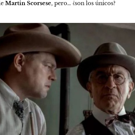
de
Martin Scorsese
, pero… ¿son los únicos?