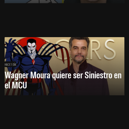
HACE 1 DÍA
Wagner Moura quiere ser Siniestro en
el MCU