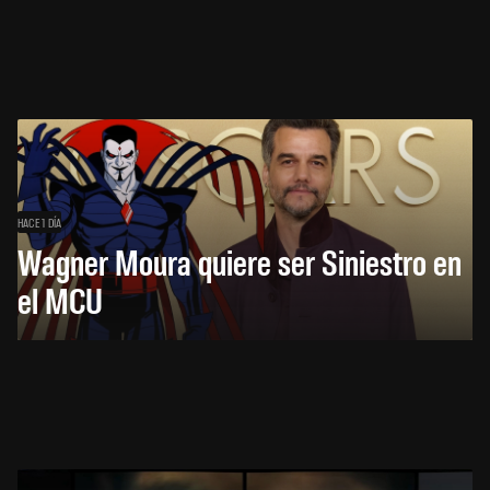
HACE 1 DÍA
Wagner Moura quiere ser Siniestro en
el MCU