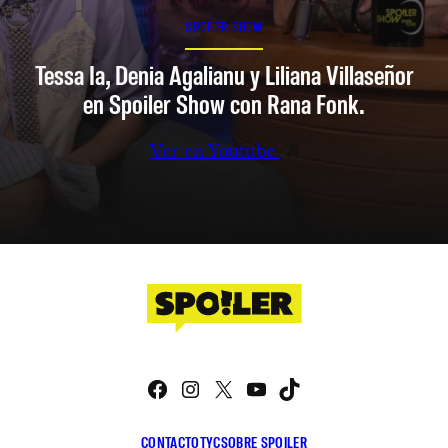
SPOILER SHOW
Tessa Ia, Denia Agalianu y Liliana Villaseñor
en Spoiler Show con Rana Fonk.
Ver en Youtube
Facebook
Instagram
X
YouTube
TikTok
CONTACTO
TYC
SOBRE SPOILER