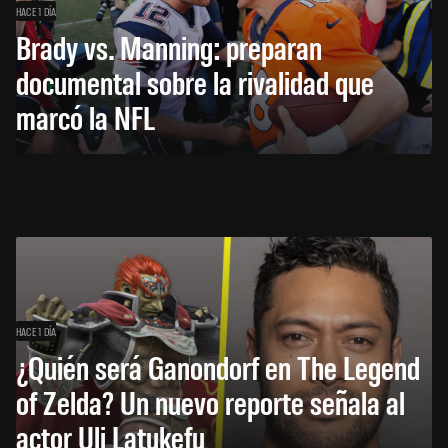
HACE 1 DÍA
Brady vs. Manning: preparan
documental sobre la rivalidad que
marcó la NFL
HACE 1 DÍA
¿Quién será Ganondorf en The Legend
of Zelda? Un nuevo reporte señala al
actor Uli Latukefu