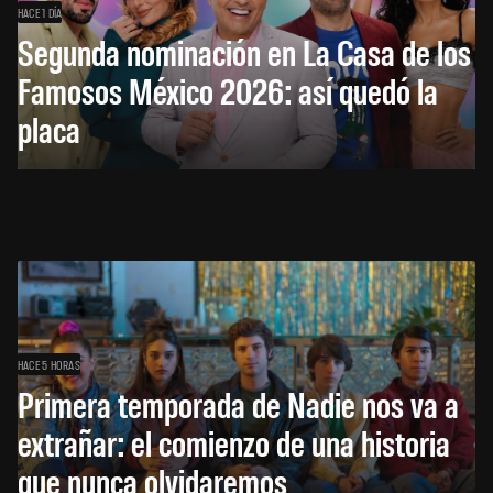
HACE 1 DÍA
Segunda nominación en La Casa de los
Famosos México 2026: así quedó la
placa
HACE 5 HORAS
Primera temporada de Nadie nos va a
extrañar: el comienzo de una historia
que nunca olvidaremos