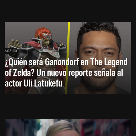
HACE 1 DÍA
¿Quién será Ganondorf en The Legend
of Zelda? Un nuevo reporte señala al
actor Uli Latukefu