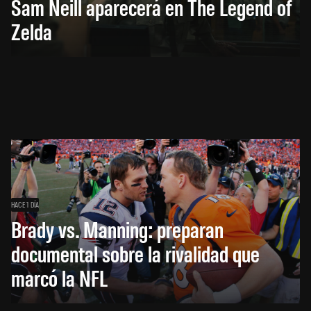
Sam Neill aparecerá en The Legend of
Zelda
HACE 1 DÍA
Brady vs. Manning: preparan
documental sobre la rivalidad que
marcó la NFL