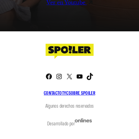
Ver en Youtube
Facebook
Instagram
X
YouTube
TikTok
CONTACTO
TYC
SOBRE SPOILER
Algunos derechos reservados
Desarrollado por