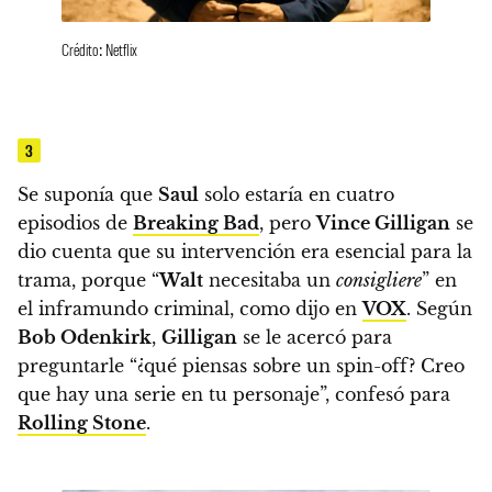
Crédito: Netflix
3
Se suponía que
Saul
solo estaría en cuatro
episodios de
Breaking Bad
,
pero
Vince Gilligan
se
dio cuenta que su intervención era esencial para la
trama, porque “
Walt
necesitaba un
consigliere
” en
el inframundo criminal, como dijo en
VOX
.
Según
Bob Odenkirk
,
Gilligan
se le acercó para
preguntarle “¿qué piensas sobre un spin-off? Creo
que hay una serie en tu personaje”, confesó para
Rolling Stone
.