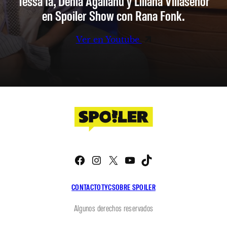
Tessa Ia, Denia Agalianu y Liliana Villaseñor
en Spoiler Show con Rana Fonk.
Ver en Youtube
Facebook
Instagram
X
YouTube
TikTok
CONTACTO
TYC
SOBRE SPOILER
Algunos derechos reservados