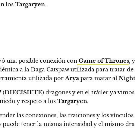
on los
Targaryen
.
ó una posible conexión con
Game of Thrones
, 
éntica a la Daga Catspaw utilizada para tratar d
erramienta utilizada por
Arya
para matar al
Night
7
(
DIECISIETE
) dragones y en el tráiler ya vimo
 miedo y respeto a los
Targaryen
.
ender las conexiones, las traiciones y los víncul
ow puede tener la misma intensidad y el mismo dr