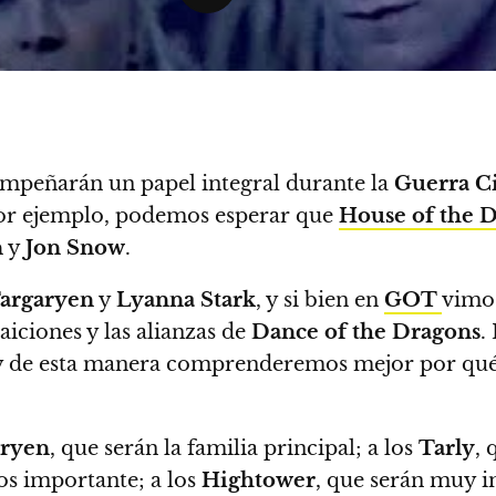
sempeñarán un papel integral durante la
Guerra Ci
Por ejemplo, podemos esperar que
House of the 
n
y
Jon Snow
.
argaryen
y
Lyanna Stark
, y si bien en
GOT
vimos
iciones y las alianzas de
Dance of the Dragons
.
y de esta manera comprenderemos mejor por qué
aryen
, que serán la familia principal; a los
Tarly
, 
os importante; a los
Hightower
, que serán muy i