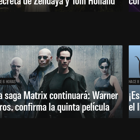
E 6 HORAS
HACE 8
a saga Matrix continuará: Warner
¡Es
ros. confirma la quinta película
el 