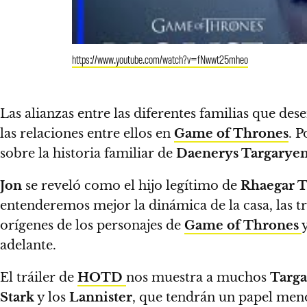
https://www.youtube.com/watch?v=fNwwt25mheo
Las alianzas entre las diferentes familias que de
las relaciones entre ellos en
Game
of Thrones
. 
sobre la historia familiar de
Daenerys Targarye
Jon
se reveló como el hijo legítimo de
Rhaegar T
entenderemos mejor la dinámica de la casa, las tra
orígenes de los personajes de
Game of Thrones
adelante.
El tráiler de
HOTD
nos muestra a muchos
Targ
Stark
y los
Lannister
, que tendrán un papel men