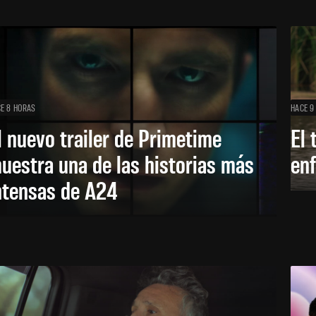
E 8 HORAS
HACE 9
l nuevo trailer de Primetime
El 
uestra una de las historias más
enf
ntensas de A24