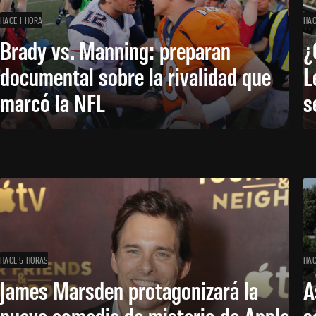
HACE 1 HORA
HAC
Brady vs. Manning: preparan
¿
documental sobre la rivalidad que
L
marcó la NFL
s
HACE 5 HORAS
HAC
James Marsden protagonizará la
A
nueva comedia de misterio de Apple
s