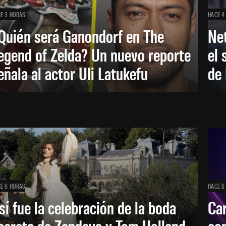
E 3 HORAS
HACE 4
Quién será Ganondorf en The
Net
egend of Zelda? Un nuevo reporte
el 
eñala al actor Uli Latukefu
de 
E 6 HORAS
HACE 6
sí fue la celebración de la boda
Car
ecreta de Zendaya y Tom Holland
con