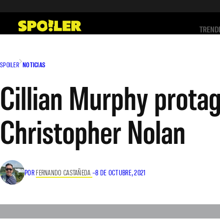
Saltar
al
TREND
contenido
SPOILER
NOTICIAS
Cillian Murphy protag
Christopher Nolan
POR
FERNANDO CASTAÑEDA
–
8 DE OCTUBRE, 2021