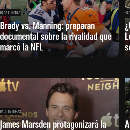
HACE 11 HORAS
HAC
Brady vs. Manning: preparan
¿
documental sobre la rivalidad que
L
marcó la NFL
s
HACE 15 HORAS
HAC
James Marsden protagonizará la
A