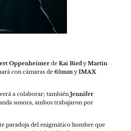
bert Oppenheimer
de
Kai Bird
y
Martin
mará con cámaras de
65mm
y
IMAX
lverá a colaborar; también
Jennifer
banda sonora, ambos trabajaron por
ante paradoja del enigmático hombre que