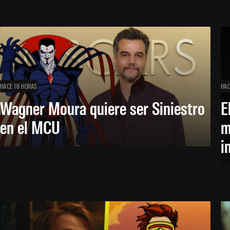
HACE 18 HORAS
HAC
Wagner Moura quiere ser Siniestro
E
en el MCU
m
i