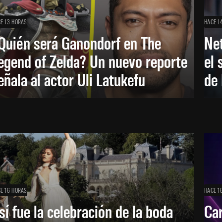
E 13 HORAS
HACE 1
Quién será Ganondorf en The
Net
egend of Zelda? Un nuevo reporte
el 
eñala al actor Uli Latukefu
de 
E 16 HORAS
HACE 1
sí fue la celebración de la boda
Car