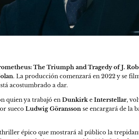
ometheus: The Triumph and Tragedy of J. Ro
olan
.
La producción comenzará en 2022 y se fil
está acostumbrado a dar.
on quien ya trabajó en
Dunkirk
e
Interstellar
, vo
tor sueco
Ludwig Göransson
se encargará de la 
thriller épico que mostrará al público la trepid