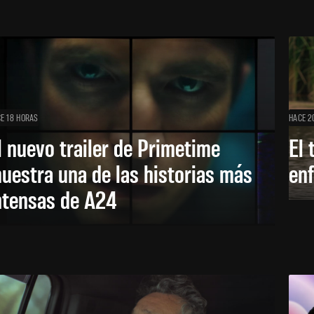
E 18 HORAS
HACE 2
l nuevo trailer de Primetime
El 
uestra una de las historias más
enf
ntensas de A24