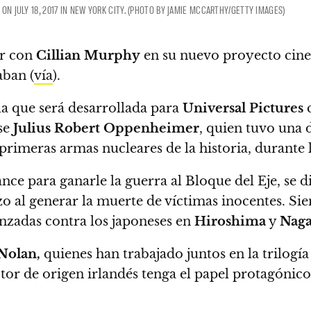
ON JULY 18, 2017 IN NEW YORK CITY. (PHOTO BY JAMIE MCCARTHY/GETTY IMAGES)
ar con
Cillian Murphy
en su nuevo proyecto cine
aban (
vía
).
ula que será desarrollada para
Universal Pictures
c
nse
Julius Robert Oppenheimer
​, quien tuvo una
s primeras armas nucleares de la historia, durante 
e para ganarle la guerra al Bloque del Eje, se d
zo al generar la muerte de víctimas inocentes.
Sie
nzadas contra los japoneses en
Hiroshima
y
Naga
Nolan,
quienes han trabajado juntos en la trilogí
ctor de origen irlandés tenga el papel protagónico