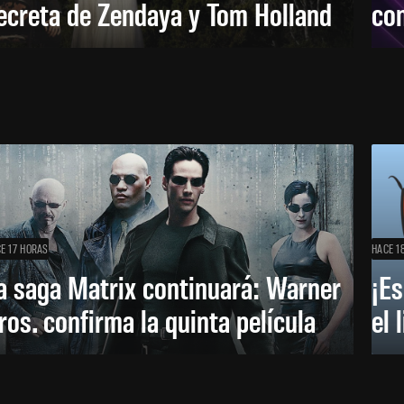
ecreta de Zendaya y Tom Holland
con
E 17 HORAS
HACE 1
a saga Matrix continuará: Warner
¡Es
ros. confirma la quinta película
el 