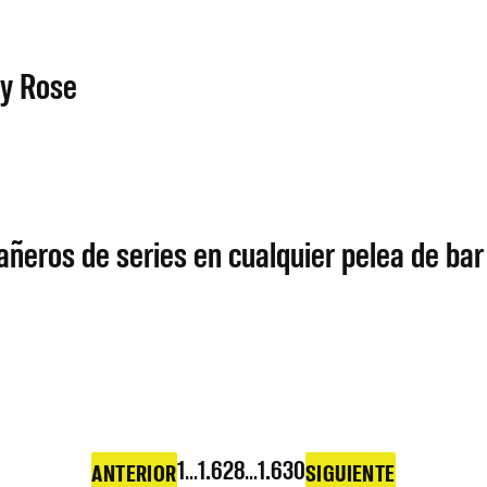
by Rose
ñeros de series en cualquier pelea de bar
1
…
1.628
…
1.630
ANTERIOR
SIGUIENTE