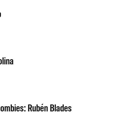
o
olina
zombies: Rubén Blades