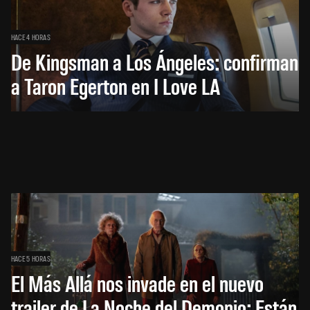
HACE 4 HORAS
De Kingsman a Los Ángeles: confirman
a Taron Egerton en I Love LA
HACE 5 HORAS
El Más Allá nos invade en el nuevo
trailer de La Noche del Demonio: Están