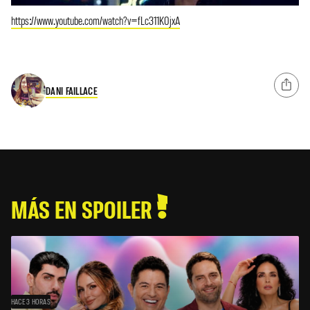
https://www.youtube.com/watch?v=fLc311K0jxA
DANI FAILLACE
MÁS EN SPOILER
HACE 3 HORAS