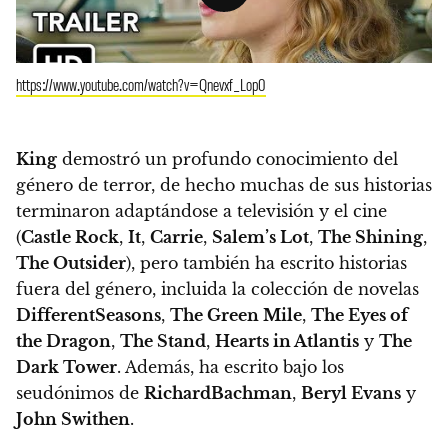
https://www.youtube.com/watch?v=Qnevxf_Lop0
King
demostró un profundo conocimiento del
género de terror
, de hecho muchas de sus historias
terminaron adaptándose a televisión y el cine
(
Castle Rock
,
It
,
Carrie
,
Salem’s Lot
,
The Shining
,
The Outsider
), pero también ha escrito historias
fuera del género, incluida la colección de novelas
Different
Seasons
,
The Green Mile
,
The Eyes of
the Dragon
,
The Stand
,
Hearts in Atlantis
y
The
Dark Tower
. Además, ha escrito bajo los
seudónimos de
Richard
Bachman
,
Beryl Evans
y
John Swithen
.