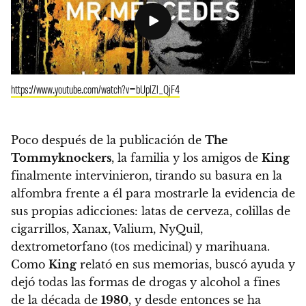
https://www.youtube.com/watch?v=bUplZl_QjF4
Poco después de la publicación de
The
Tommyknockers
, la familia y los amigos de
King
finalmente intervinieron, tirando su basura en la
alfombra frente a él para mostrarle la evidencia de
sus propias adicciones:
latas de cerveza, colillas de
cigarrillos, Xanax, Valium, NyQuil,
dextrometorfano (tos medicinal) y marihuana.
Como
King
relató en sus memorias, buscó ayuda y
dejó todas las formas de drogas y alcohol a fines
de la década de
1980
, y desde entonces se ha