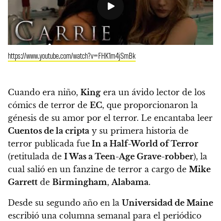
https://www.youtube.com/watch?v=FHK1m4jSmBk
Cuando era niño,
King
era un ávido lector de los
cómics de terror de
EC
, que proporcionaron la
génesis de su amor por el terror.
Le encantaba leer
Cuentos de la cripta
y su primera historia de
terror publicada fue
In a Half-World of Terror
(retitulada de
I Was a Teen-Age Grave-robber
), la
cual salió en un fanzine de terror a cargo de
Mike
Garrett
de
Birmingham
,
Alabama
.
Desde su segundo año en la
Universidad de Maine
escribió una columna semanal para el periódico